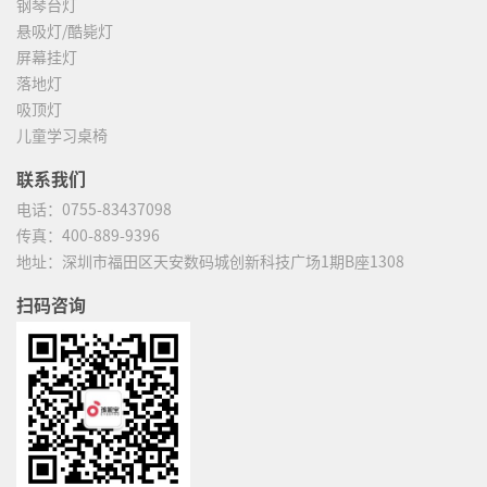
钢琴台灯
悬吸灯/酷毙灯
屏幕挂灯
落地灯
吸顶灯
儿童学习桌椅
联系我们
电话：
0755-83437098
传真：
400-889-9396
地址：
深圳市福田区天安数码城创新科技广场1期B座1308
扫码咨询