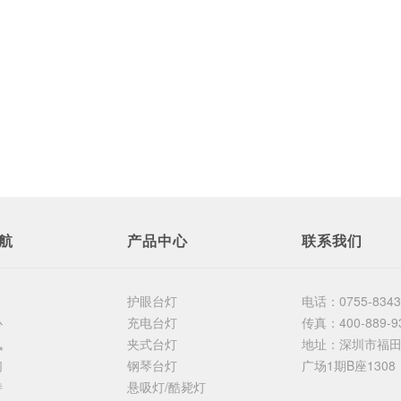
航
产品中心
联系我们
护眼台灯
电话：
0755-834
心
充电台灯
传真：
400-889-9
讯
夹式台灯
地址：
深圳市福
们
钢琴台灯
广场1期B座1308
持
悬吸灯/酷毙灯