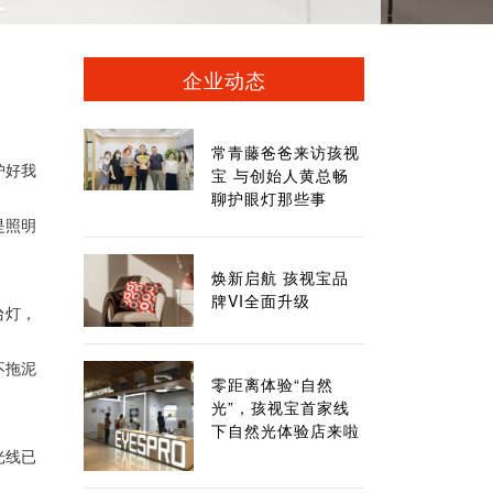
企业动态
常青藤爸爸来访孩视
护好我
宝 与创始人黄总畅
聊护眼灯那些事
是照明
焕新启航 孩视宝品
牌VI全面升级
台灯，
不拖泥
零距离体验“自然
光”，孩视宝首家线
下自然光体验店来啦
光线已