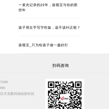
一束光记录的22年，孩视宝与你的那
些年
孩子用左手写字吃饭，该不该纠正呢？
孩视宝_只为给孩子做一盏好灯
扫码咨询
37098
396
田区天安数码城创新科技