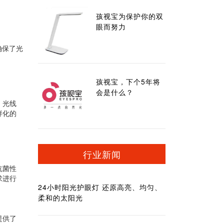
孩视宝为保护你的双
眼而努力
确保了光
孩视宝，下个5年将
会是什么？
，光线
样化的
行业新闻
抗菌性
求进行
24小时阳光护眼灯 还原高亮、均匀、
柔和的太阳光
提供了