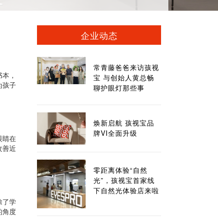
企业动态
常青藤爸爸来访孩视
书本，
宝 与创始人黄总畅
为孩子
聊护眼灯那些事
焕新启航 孩视宝品
牌VI全面升级
眼睛在
改善近
零距离体验“自然
光”，孩视宝首家线
下自然光体验店来啦
除了学
的角度