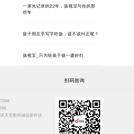
一束光记录的22年，孩视宝与你的那
些年
孩子用左手写字吃饭，该不该纠正呢？
孩视宝_只为给孩子做一盏好灯
扫码咨询
37098
396
田区天安数码城创新科技