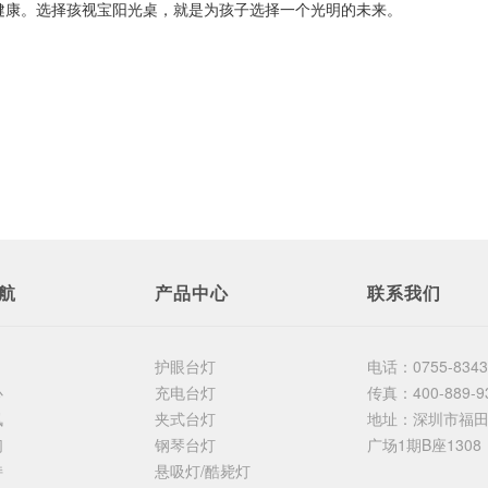
健康。选择孩视宝阳光桌，就是为孩子选择一个光明的未来。
航
产品中心
联系我们
护眼台灯
电话：
0755-834
心
充电台灯
传真：
400-889-9
讯
夹式台灯
地址：
深圳市福
们
钢琴台灯
广场1期B座1308
持
悬吸灯/酷毙灯