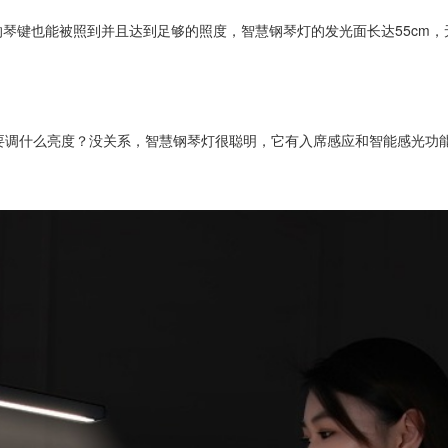
边缘的琴键也能被照到并且达到足够的照度，智慧钢琴灯的发光面长达55cm，
要调什么亮度？没关系，智慧钢琴灯很聪明，它有入席感应和智能感光功