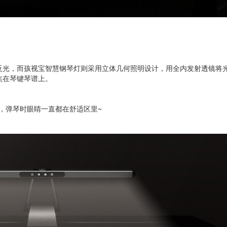
反光，而孩视宝智慧钢琴灯则采用立体几何照明设计，用全内发射透镜将
焦在琴键琴谱上。
x，弹琴时眼睛一直都在舒适区里~