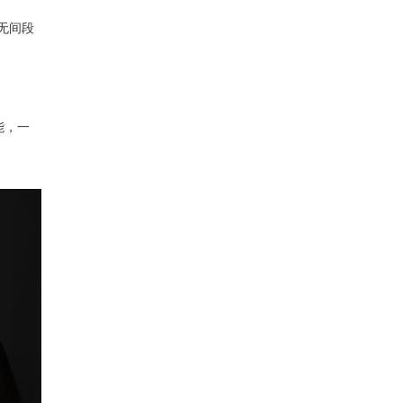
无间段
能，一