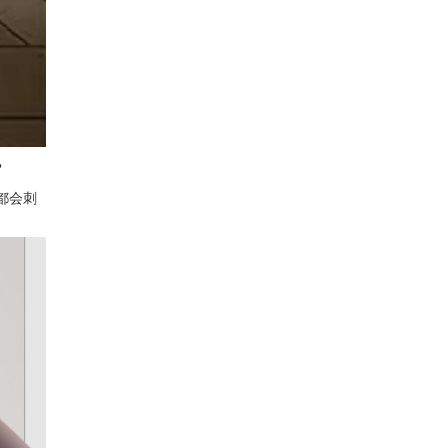
？
都会刺