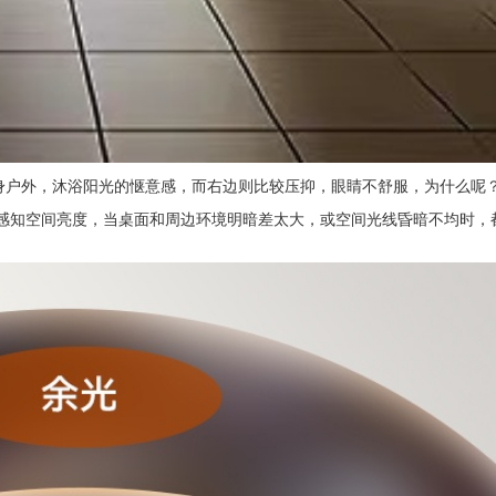
身户外，沐浴阳光的惬意感，而右边则比较压抑，眼睛不舒服，为什么呢
会感知空间亮度，当桌面和周边环境明暗差太大，或空间光线昏暗不均时，