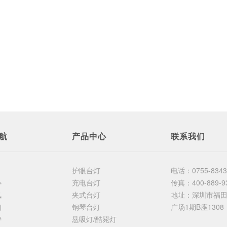
航
产品中心
联系我们
护眼台灯
电话：
0755-834
心
充电台灯
传真：
400-889-9
讯
夹式台灯
地址：
深圳市福
们
钢琴台灯
广场1期B座1308
持
悬吸灯/酷毙灯