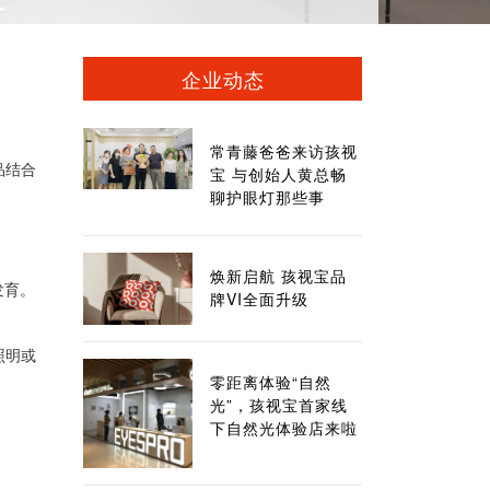
企业动态
常青藤爸爸来访孩视
品结合
宝 与创始人黄总畅
聊护眼灯那些事
焕新启航 孩视宝品
发育。
牌VI全面升级
照明或
零距离体验“自然
光”，孩视宝首家线
下自然光体验店来啦