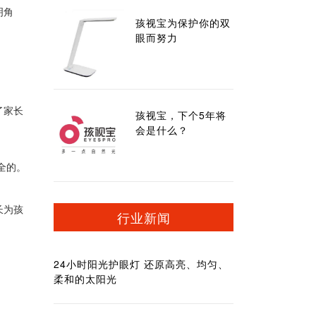
明角
孩视宝为保护你的双
眼而努力
了家长
孩视宝，下个5年将
会是什么？
全的。
长为孩
行业新闻
24小时阳光护眼灯 还原高亮、均匀、
柔和的太阳光