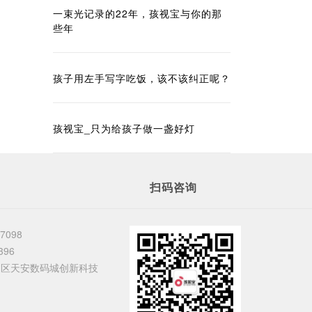
一束光记录的22年，孩视宝与你的那
些年
孩子用左手写字吃饭，该不该纠正呢？
孩视宝_只为给孩子做一盏好灯
扫码咨询
37098
396
田区天安数码城创新科技